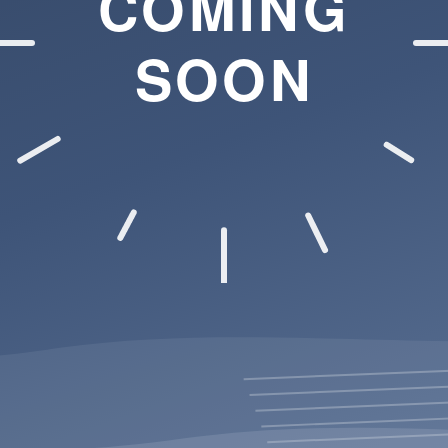
COMING
SOON