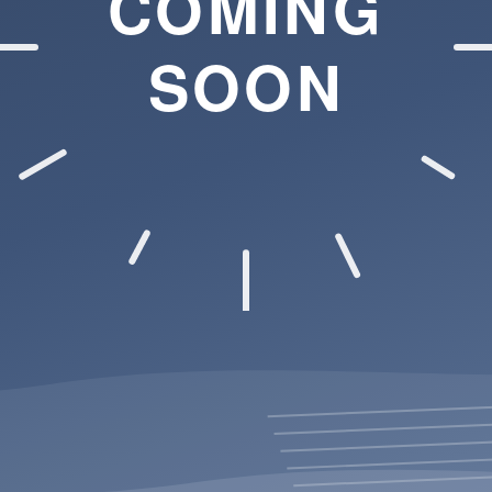
COMING
SOON