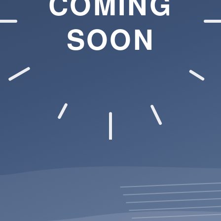
COMING
SOON